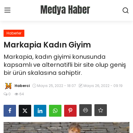
Oturum Aç
Kayıt Ol
Haberler
Markapia Kadın Giyim
Ana Sayfa
Markapia, kadın giyimi konusunda
kapsamlı ve alternatifli bir site olup geniş
Haberler
bir ürün skalasına sahiptir.
Sektörel
Haberci
Mayıs 25, 2022 - 18:07
Mayıs 26, 2022 - 09:19
Şirketler
0
64
Sosyal Medya
Hakkımızda bilgi edinin