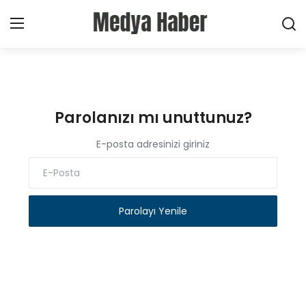
Oturum Aç
Kayıt Ol
Parolanızı mı unuttunuz?
Ana Sayfa
E-posta adresinizi giriniz
Haberler
Sektörel
Parolayı Yenile
Şirketler
Sosyal Medya
Hakkımızda bilgi edinin